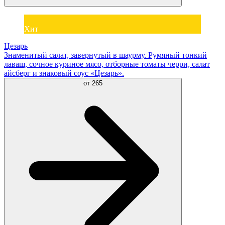
Хит
Цезарь
Знаменитый салат, завернутый в шаурму. Румяный тонкий
лаваш, сочное куриное мясо, отборные томаты черри, салат
айсберг и знаковый соус «Цезарь».
от
265