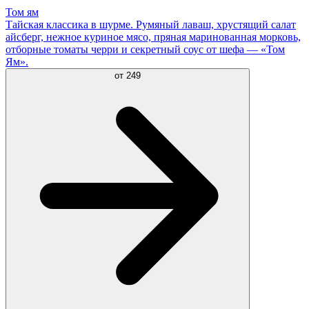
Том ям
Тайская классика в шурме. Румяный лаваш, хрустящий салат
айсберг, нежное куриное мясо, пряная маринованная морковь,
отборные томаты черри и секретный соус от шефа — «Том
Ям».
от
249