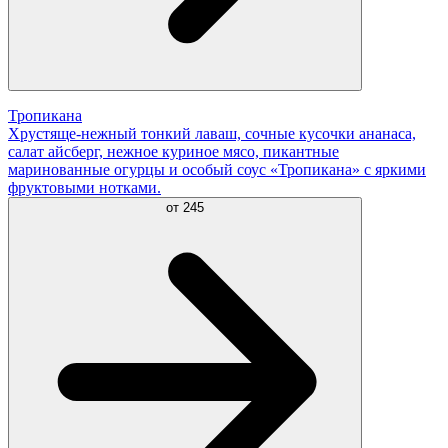
Тропикана
Хрустяще-нежный тонкий лаваш, сочные кусочки ананаса,
салат айсберг, нежное куриное мясо, пикантные
маринованные огурцы и особый соус «Тропикана» с яркими
фруктовыми нотками.
от
245