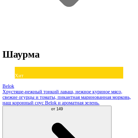
Шаурма
Хит
Belok
Хрустяще-нежный тонкий лаваш, нежное куриное мясо,
свежие огурцы и томаты, пикантная маринованная морковь,
наш коронный соус Belok и ароматная зелень.
от
149