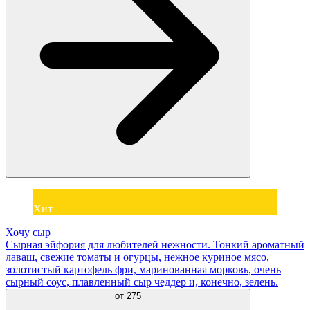
Хит
Хочу сыр
Сырная эйфория для любителей нежности. Тонкий ароматный
лаваш, свежие томаты и огурцы, нежное куриное мясо,
золотистый картофель фри, маринованная морковь, очень
сырный соус, плавленный сыр чеддер и, конечно, зелень.
от
275