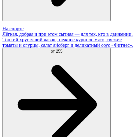
На спорте
Лёгкая, добрая и при этом сытная — для тех, кто в движении.
Тонкий хрустящий лаваш, нежное куриное мясо, свежие
томаты и огурцы, салат айсберг и деликатный соус «Фитнес».
от
255