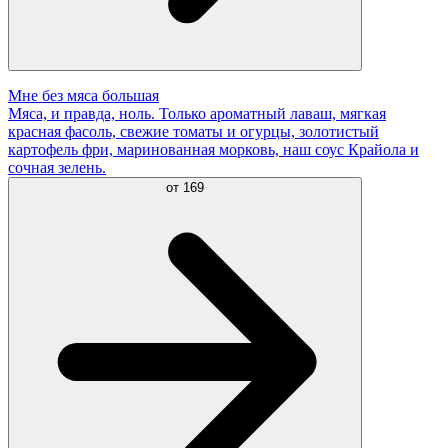
Мне без мяса большая
Мяса, и правда, ноль. Только ароматный лаваш, мягкая
красная фасоль, свежие томаты и огурцы, золотистый
картофель фри, маринованная морковь, наш соус Крайола и
сочная зелень.
от
169