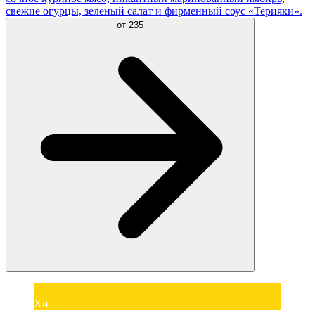
свежие огурцы, зеленый салат и фирменный соус «Терияки».
от
235
Хит