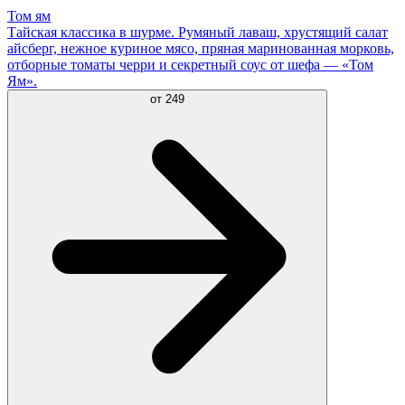
Том ям
Тайская классика в шурме. Румяный лаваш, хрустящий салат
айсберг, нежное куриное мясо, пряная маринованная морковь,
отборные томаты черри и секретный соус от шефа — «Том
Ям».
от
249