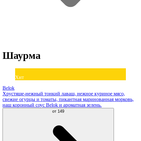
Шаурма
Хит
Belok
Хрустяще-нежный тонкий лаваш, нежное куриное мясо,
свежие огурцы и томаты, пикантная маринованная морковь,
наш коронный соус Belok и ароматная зелень.
от
149