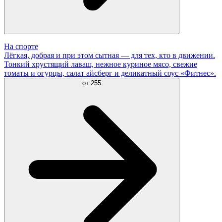
На спорте
Лёгкая, добрая и при этом сытная — для тех, кто в движении.
Тонкий хрустящий лаваш, нежное куриное мясо, свежие
томаты и огурцы, салат айсберг и деликатный соус «Фитнес».
от
255