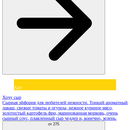
Хит
Хочу сыр
Сырная эйфория для любителей нежности. Тонкий ароматный
лаваш, свежие томаты и огурцы, нежное куриное мясо,
золотистый картофель фри, маринованная морковь, очень
сырный соус, плавленный сыр чеддер и, конечно, зелень.
от
275