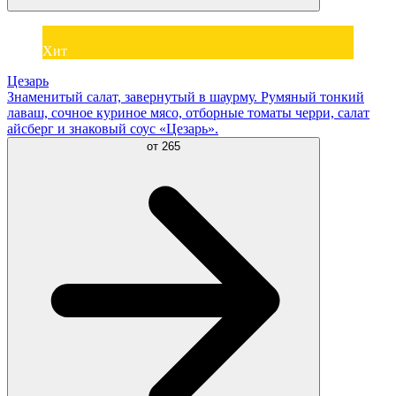
Хит
Цезарь
Знаменитый салат, завернутый в шаурму. Румяный тонкий
лаваш, сочное куриное мясо, отборные томаты черри, салат
айсберг и знаковый соус «Цезарь».
от
265