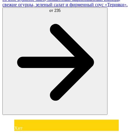
свежие огурцы, зеленый салат и фирменный соус «Терияки».
от
235
Хит