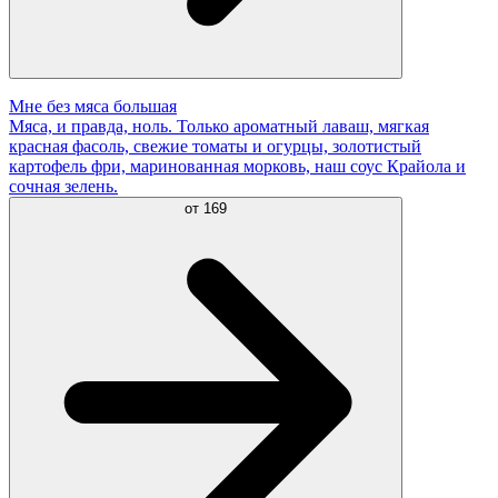
Мне без мяса большая
Мяса, и правда, ноль. Только ароматный лаваш, мягкая
красная фасоль, свежие томаты и огурцы, золотистый
картофель фри, маринованная морковь, наш соус Крайола и
сочная зелень.
от
169