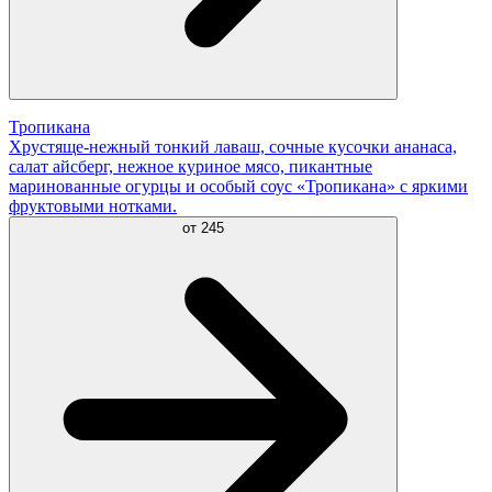
Тропикана
Хрустяще-нежный тонкий лаваш, сочные кусочки ананаса,
салат айсберг, нежное куриное мясо, пикантные
маринованные огурцы и особый соус «Тропикана» с яркими
фруктовыми нотками.
от
245