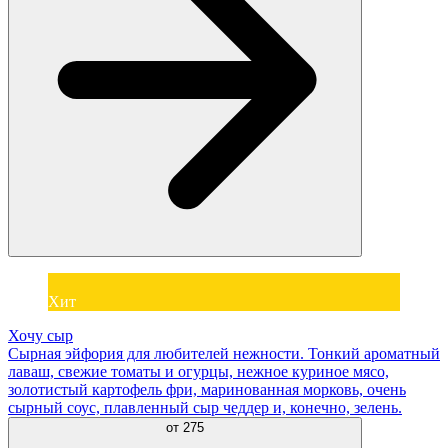
Хит
Хочу сыр
Сырная эйфория для любителей нежности. Тонкий ароматный
лаваш, свежие томаты и огурцы, нежное куриное мясо,
золотистый картофель фри, маринованная морковь, очень
сырный соус, плавленный сыр чеддер и, конечно, зелень.
от
275