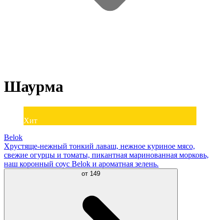
Шаурма
Хит
Belok
Хрустяще-нежный тонкий лаваш, нежное куриное мясо,
свежие огурцы и томаты, пикантная маринованная морковь,
наш коронный соус Belok и ароматная зелень.
от
149