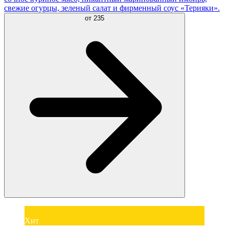
свежие огурцы, зеленый салат и фирменный соус «Терияки».
от
235
Хит