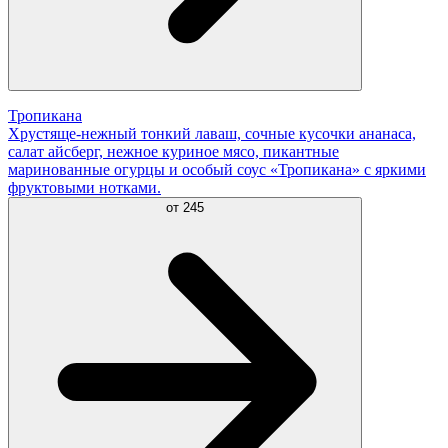
Тропикана
Хрустяще-нежный тонкий лаваш, сочные кусочки ананаса,
салат айсберг, нежное куриное мясо, пикантные
маринованные огурцы и особый соус «Тропикана» с яркими
фруктовыми нотками.
от
245