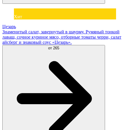
Хит
Цезарь
Знаменитый салат, завернутый в шаурму. Румяный тонкий
лаваш, сочное куриное мясо, отборные томаты черри, салат
айсберг и знаковый соус «Цезарь».
от
265