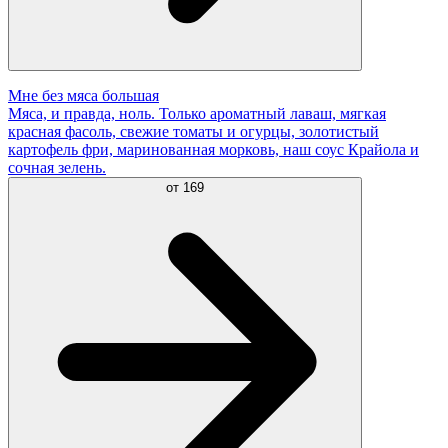
Мне без мяса большая
Мяса, и правда, ноль. Только ароматный лаваш, мягкая
красная фасоль, свежие томаты и огурцы, золотистый
картофель фри, маринованная морковь, наш соус Крайола и
сочная зелень.
от
169