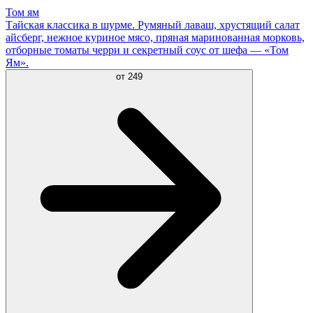
Том ям
Тайская классика в шурме. Румяный лаваш, хрустящий салат
айсберг, нежное куриное мясо, пряная маринованная морковь,
отборные томаты черри и секретный соус от шефа — «Том
Ям».
от
249