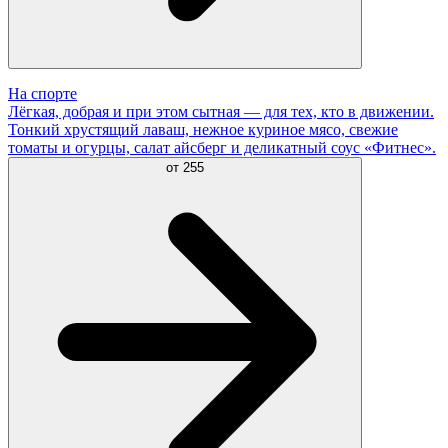
На спорте
Лёгкая, добрая и при этом сытная — для тех, кто в движении.
Тонкий хрустящий лаваш, нежное куриное мясо, свежие
томаты и огурцы, салат айсберг и деликатный соус «Фитнес».
от
255