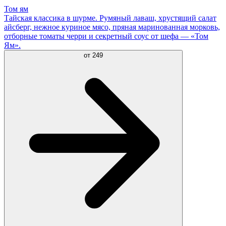
Том ям
Тайская классика в шурме. Румяный лаваш, хрустящий салат
айсберг, нежное куриное мясо, пряная маринованная морковь,
отборные томаты черри и секретный соус от шефа — «Том
Ям».
от
249