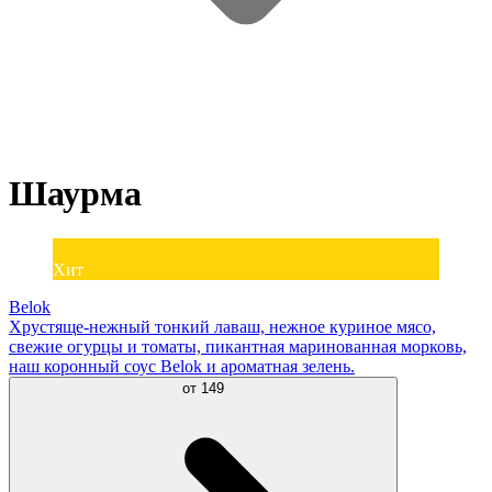
Шаурма
Хит
Belok
Хрустяще-нежный тонкий лаваш, нежное куриное мясо,
свежие огурцы и томаты, пикантная маринованная морковь,
наш коронный соус Belok и ароматная зелень.
от
149