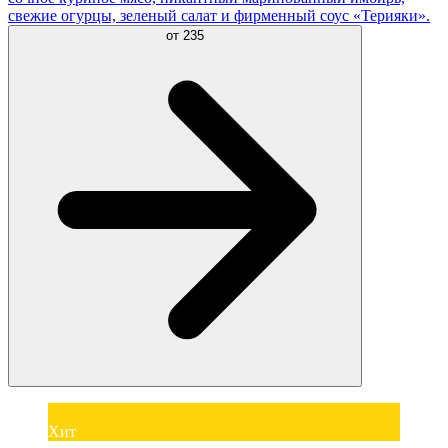
свежие огурцы, зеленый салат и фирменный соус «Терияки».
от
235
Хит