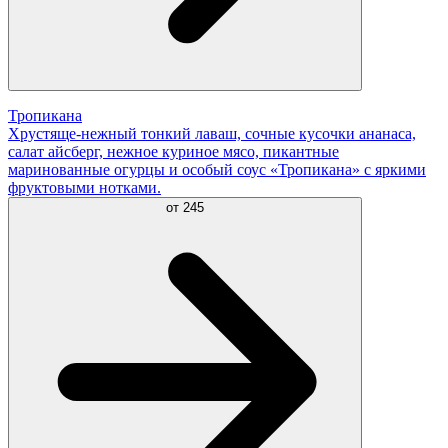
Тропикана
Хрустяще-нежный тонкий лаваш, сочные кусочки ананаса,
салат айсберг, нежное куриное мясо, пикантные
маринованные огурцы и особый соус «Тропикана» с яркими
фруктовыми нотками.
от
245