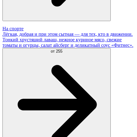
На спорте
Лёгкая, добрая и при этом сытная — для тех, кто в движении.
Тонкий хрустящий лаваш, нежное куриное мясо, свежие
томаты и огурцы, салат айсберг и деликатный соус «Фитнес».
от
255