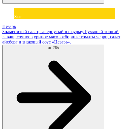
Хит
Цезарь
Знаменитый салат, завернутый в шаурму. Румяный тонкий
лаваш, сочное куриное мясо, отборные томаты черри, салат
айсберг и знаковый соус «Цезарь».
от
265