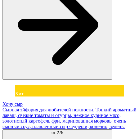
Хит
Хочу сыр
Сырная эйфория для любителей нежности. Тонкий ароматный
лаваш, свежие томаты и огурцы, нежное куриное мясо,
золотистый картофель фри, маринованная морковь, очень
сырный соус, плавленный сыр чеддер и, конечно, зелень.
от
275