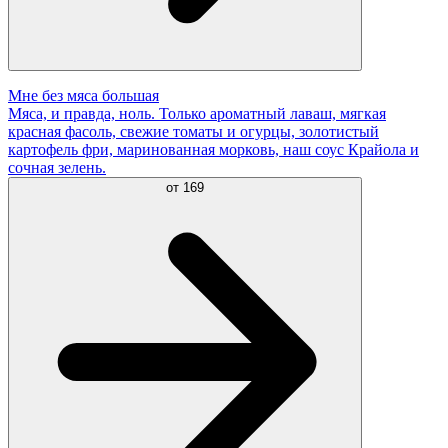
Мне без мяса большая
Мяса, и правда, ноль. Только ароматный лаваш, мягкая
красная фасоль, свежие томаты и огурцы, золотистый
картофель фри, маринованная морковь, наш соус Крайола и
сочная зелень.
от
169