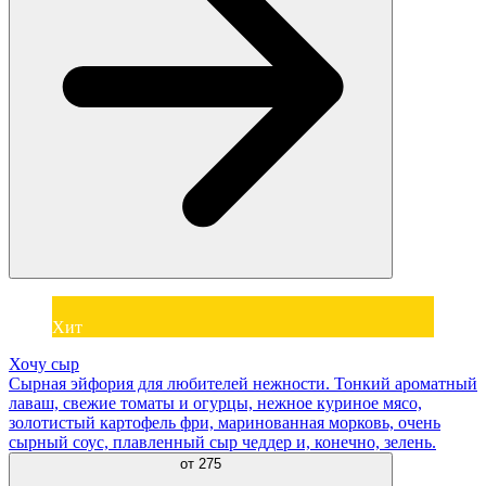
Хит
Хочу сыр
Сырная эйфория для любителей нежности. Тонкий ароматный
лаваш, свежие томаты и огурцы, нежное куриное мясо,
золотистый картофель фри, маринованная морковь, очень
сырный соус, плавленный сыр чеддер и, конечно, зелень.
от
275