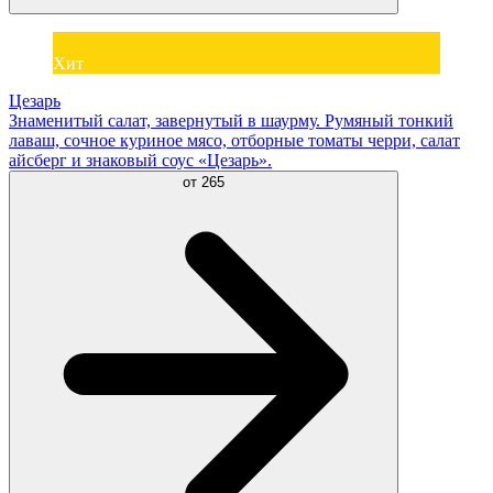
Хит
Цезарь
Знаменитый салат, завернутый в шаурму. Румяный тонкий
лаваш, сочное куриное мясо, отборные томаты черри, салат
айсберг и знаковый соус «Цезарь».
от
265