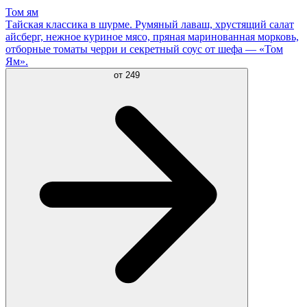
Том ям
Тайская классика в шурме. Румяный лаваш, хрустящий салат
айсберг, нежное куриное мясо, пряная маринованная морковь,
отборные томаты черри и секретный соус от шефа — «Том
Ям».
от
249