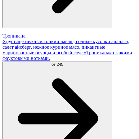
Тропикана
Хрустяще-нежный тонкий лаваш, сочные кусочки ананаса,
салат айсберг, нежное куриное мясо, пикантные
маринованные огурцы и особый соус «Тропикана» с яркими
фруктовыми нотками.
от
245