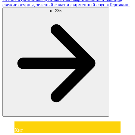
свежие огурцы, зеленый салат и фирменный соус «Терияки».
от
235
Хит