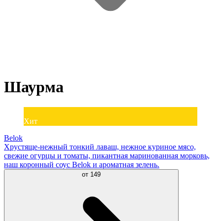
Шаурма
Хит
Belok
Хрустяще-нежный тонкий лаваш, нежное куриное мясо,
свежие огурцы и томаты, пикантная маринованная морковь,
наш коронный соус Belok и ароматная зелень.
от
149