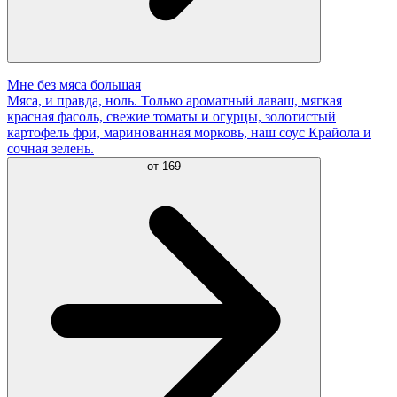
Мне без мяса большая
Мяса, и правда, ноль. Только ароматный лаваш, мягкая
красная фасоль, свежие томаты и огурцы, золотистый
картофель фри, маринованная морковь, наш соус Крайола и
сочная зелень.
от
169