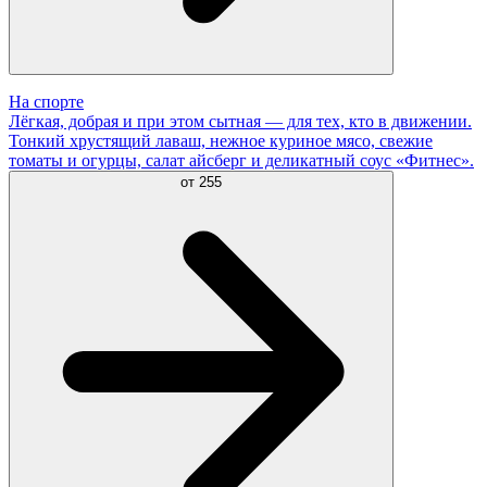
На спорте
Лёгкая, добрая и при этом сытная — для тех, кто в движении.
Тонкий хрустящий лаваш, нежное куриное мясо, свежие
томаты и огурцы, салат айсберг и деликатный соус «Фитнес».
от
255