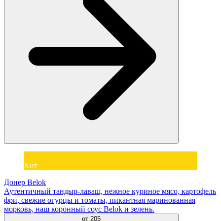
Хит
Донер Belok
Аутентичный тандыр-лаваш, нежное куриное мясо, картофель
фри, свежие огурцы и томаты, пикантная маринованная
морковь, наш коронный соус Belok и зелень.
от
205