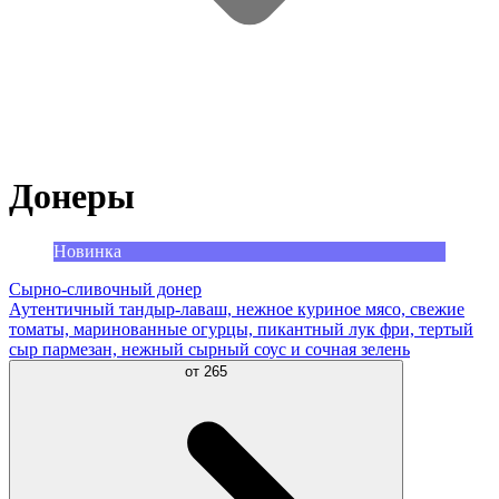
Донеры
Новинка
Сырно-сливочный донер
Аутентичный тандыр-лаваш, нежное куриное мясо, свежие
томаты, маринованные огурцы, пикантный лук фри, тертый
сыр пармезан, нежный сырный соус и сочная зелень
от
265