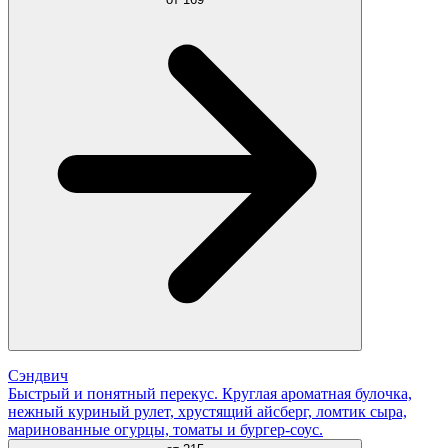
Сэндвич
Быстрый и понятный перекус. Круглая ароматная булочка,
нежный куриный рулет, хрустящий айсберг, ломтик сыра,
маринованные огурцы, томаты и бургер-соус.