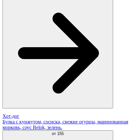
Хот-дог
Булка с кунжутом, сосиска, свежие огурцы, маринованная
морковь, соус Belok, зелень.
от
155