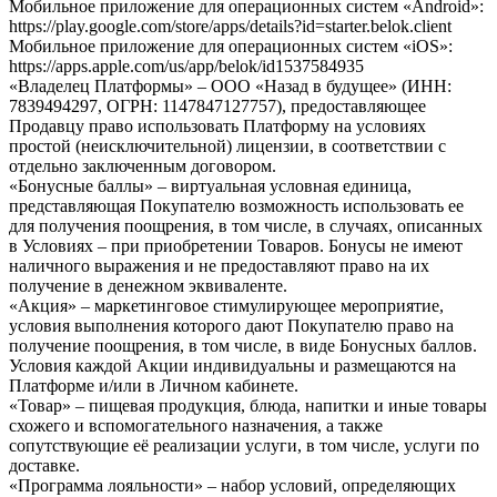
Мобильное приложение для операционных систем «Android»:
https://play.google.com/store/apps/details?id=starter.belok.client
Мобильное приложение для операционных систем «iOS»:
https://apps.apple.com/us/app/belok/id1537584935
«Владелец Платформы»
–
ООО «Назад в будущее» (ИНН:
7839494297, ОГРН: 1147847127757), предоставляющее
Продавцу право использовать Платформу на условиях
простой (неисключительной) лицензии, в соответствии с
отдельно заключенным договором.
«Бонусные баллы» – виртуальная условная единица,
представляющая Покупателю возможность использовать ее
для получения поощрения, в том числе, в случаях, описанных
в Условиях – при приобретении Товаров. Бонусы не имеют
наличного выражения и не предоставляют право на их
получение в денежном эквиваленте.
«Акция» – маркетинговое стимулирующее мероприятие,
условия выполнения которого дают Покупателю право на
получение поощрения, в том числе, в виде Бонусных баллов.
Условия каждой Акции индивидуальны и размещаются на
Платформе и/или в Личном кабинете.
«Товар»
– пищевая продукция, блюда, напитки и иные товары
схожего и вспомогательного назначения, а также
сопутствующие её реализации услуги, в том числе, услуги по
доставке.
«Программа лояльности»
– набор условий, определяющих