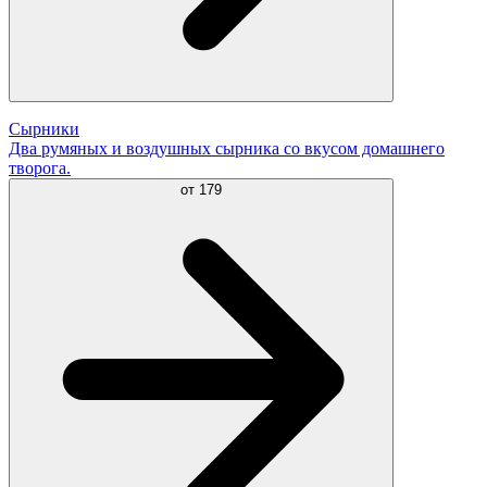
Сырники
Два румяных и воздушных сырника со вкусом домашнего
творога.
от
179