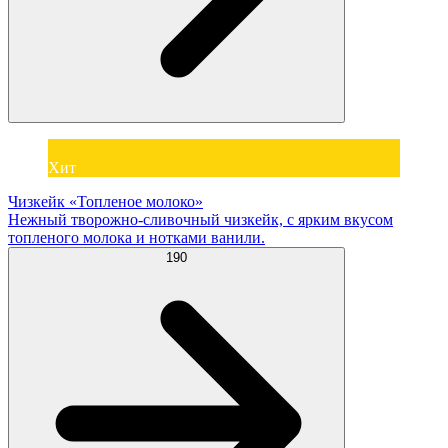
Хит
Чизкейк «Топленое молоко»
Нежный творожно-сливочный чизкейк, с ярким вкусом
топленого молока и нотками ванили.
190