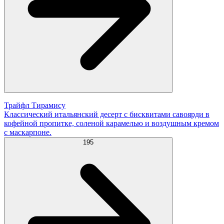
Трайфл Тирамису
Классический итальянский десерт с бисквитами савоярди в
кофейной пропитке, соленой карамелью и воздушным кремом
с маскарпоне.
195