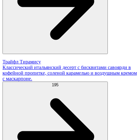
Трайфл Тирамису
Классический итальянский десерт с бисквитами савоярди в
кофейной пропитке, соленой карамелью и воздушным кремом
с маскарпоне.
195