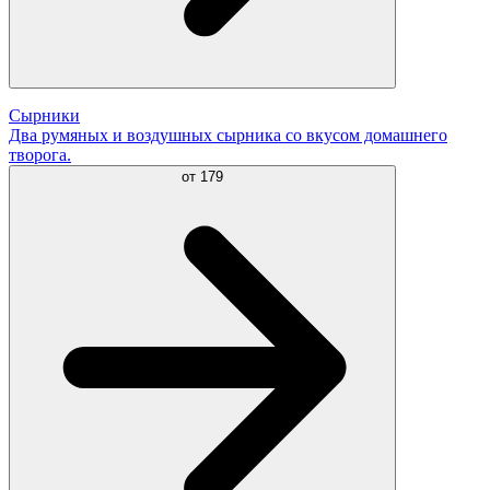
Сырники
Два румяных и воздушных сырника со вкусом домашнего
творога.
от
179