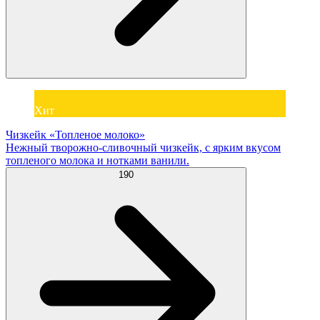
Хит
Чизкейк «Топленое молоко»
Нежный творожно-сливочный чизкейк, с ярким вкусом
топленого молока и нотками ванили.
190