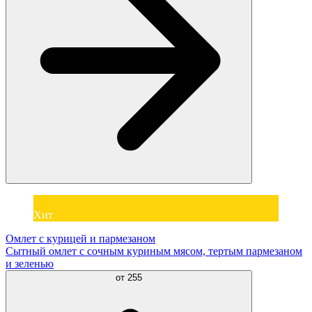
Хит
Омлет с курицей и пармезаном
Сытный омлет с сочным куриным мясом, тертым пармезаном
и зеленью
от
255