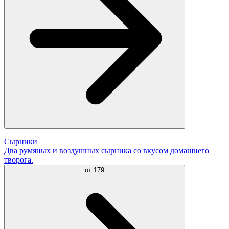
Сырники
Два румяных и воздушных сырника со вкусом домашнего
творога.
от
179