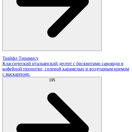
Трайфл Тирамису
Классический итальянский десерт с бисквитами савоярди в
кофейной пропитке, соленой карамелью и воздушным кремом
с маскарпоне.
195