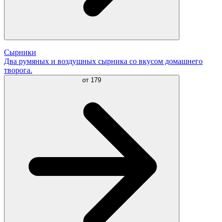
Сырники
Два румяных и воздушных сырника со вкусом домашнего
творога.
от
179