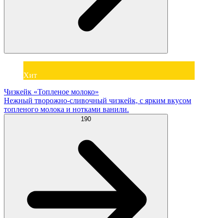
Хит
Чизкейк «Топленое молоко»
Нежный творожно-сливочный чизкейк, с ярким вкусом
топленого молока и нотками ванили.
190