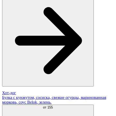
Хот-дог
Булка с кунжутом, сосиска, свежие огурцы, маринованная
морковь, соус Belok, зелень.
от
155