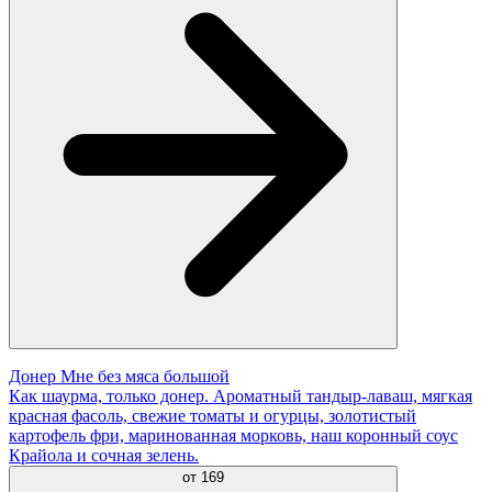
Донер Мне без мяса большой
Как шаурма, только донер. Ароматный тандыр-лаваш, мягкая
красная фасоль, свежие томаты и огурцы, золотистый
картофель фри, маринованная морковь, наш коронный соус
Крайола и сочная зелень.
от
169