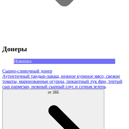
Донеры
Новинка
Сырно-сливочный донер
Аутентичный тандыр-лаваш, нежное куриное мясо, свежие
томаты, маринованные огурцы, пикантный лук фри, тертый
сыр пармезан, нежный сырный соус и сочная зелень
от
265