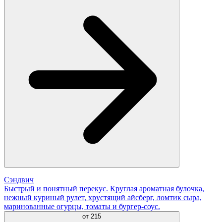
Сэндвич
Быстрый и понятный перекус. Круглая ароматная булочка,
нежный куриный рулет, хрустящий айсберг, ломтик сыра,
маринованные огурцы, томаты и бургер-соус.
от
215