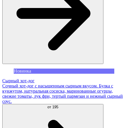
Новинка
Сырный хот-дог
Сочный хот-дог с насыщенным сырным вкусом. Булка с
кунжутом, натуральная сосиска, маринованные огурцы,
свежие томаты, лук фри, тертый пармезан и нежный сырный
соус.
от
195