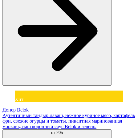
Хит
Донер Belok
Аутентичный тандыр-лаваш, нежное куриное мясо, картофель
фри, свежие огурцы и томаты, пикантная маринованная
морковь, наш коронный соус Belok и зелень.
от
205