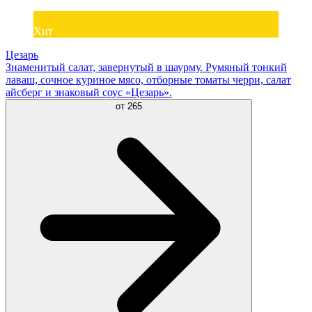
Хит
Цезарь
Знаменитый салат, завернутый в шаурму. Румяный тонкий
лаваш, сочное куриное мясо, отборные томаты черри, салат
айсберг и знаковый соус «Цезарь».
от
265