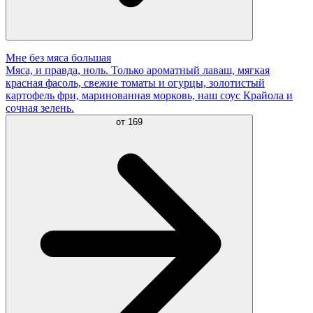
Мне без мяса большая
Мяса, и правда, ноль. Только ароматный лаваш, мягкая
красная фасоль, свежие томаты и огурцы, золотистый
картофель фри, маринованная морковь, наш соус Крайола и
сочная зелень.
от
169