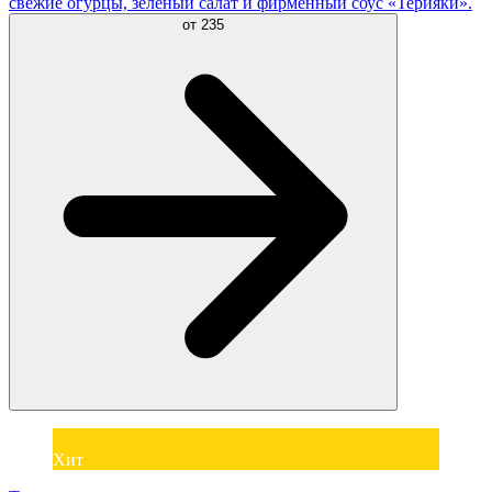
свежие огурцы, зеленый салат и фирменный соус «Терияки».
от
235
Хит