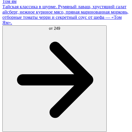
Том ям
Тайская классика в шурме. Румяный лаваш, хрустящий салат
айсберг, нежное куриное мясо, пряная маринованная морковь,
отборные томаты черри и секретный соус от шефа — «Том
Ям».
от
249