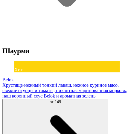
Шаурма
Хит
Belok
Хрустяще-нежный тонкий лаваш, нежное куриное мясо,
свежие огурцы и томаты, пикантная маринованная морковь,
наш коронный соус Belok и ароматная зелень.
от
149