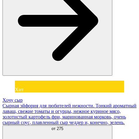
Хит
Хочу сыр
Сырная эйфория для любителей нежности. Тонкий ароматный
лаваш, свежие томаты и огурцы, нежное куриное мясо,
золотистый картофель фри, маринованная морковь, очень
сырный соус, плавленный сыр чеддер и, конечно, зелень.
от
275