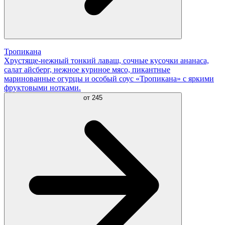
Тропикана
Хрустяще-нежный тонкий лаваш, сочные кусочки ананаса,
салат айсберг, нежное куриное мясо, пикантные
маринованные огурцы и особый соус «Тропикана» с яркими
фруктовыми нотками.
от
245