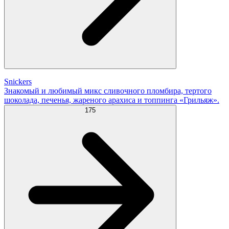
Snickers
Знакомый и любимый микс сливочного пломбира, тертого
шоколада, печенья, жареного арахиса и топпинга «Грильяж».
175