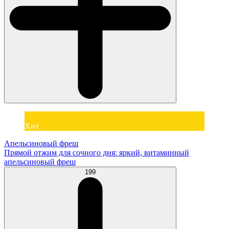
Хит
Апельсиновый фреш
Прямой отжим для сочного дня: яркий, витаминный
апельсиновый фреш
199