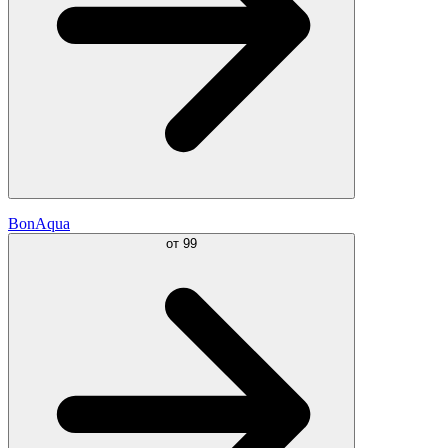
BonAqua
от
99