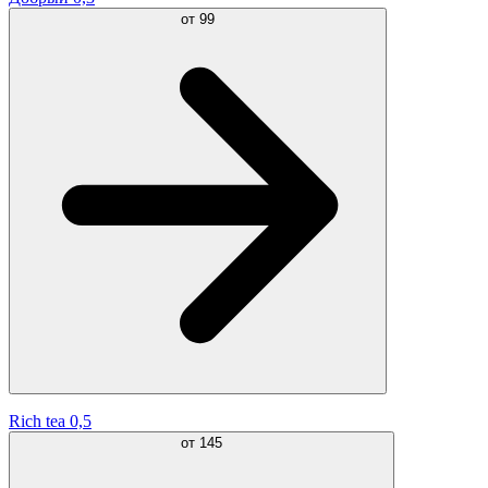
от
99
Rich tea 0,5
от
145