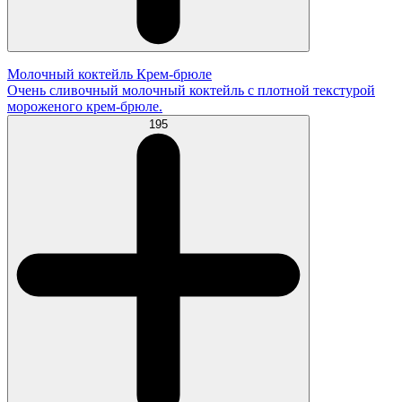
Молочный коктейль Крем-брюле
Очень сливочный молочный коктейль с плотной текстурой
мороженого крем-брюле.
195