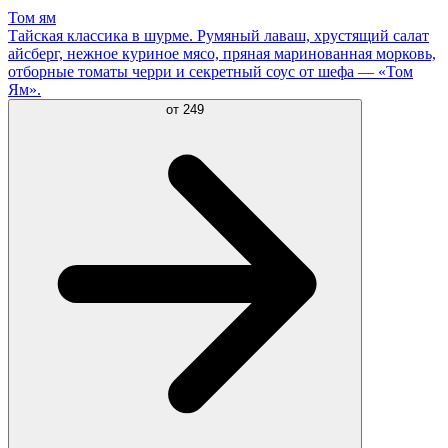
Том ям
Тайская классика в шурме. Румяный лаваш, хрустящий салат
айсберг, нежное куриное мясо, пряная маринованная морковь,
отборные томаты черри и секретный соус от шефа — «Том
Ям».
от
249