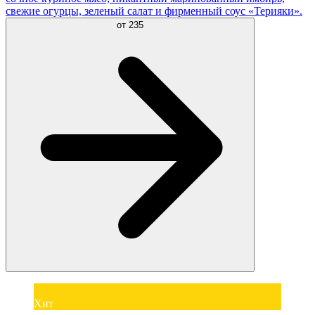
свежие огурцы, зеленый салат и фирменный соус «Терияки».
от
235
Хит