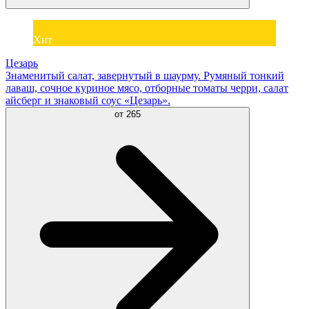
Хит
Цезарь
Знаменитый салат, завернутый в шаурму. Румяный тонкий
лаваш, сочное куриное мясо, отборные томаты черри, салат
айсберг и знаковый соус «Цезарь».
от
265