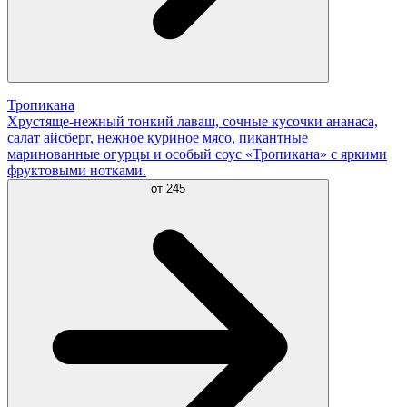
Тропикана
Хрустяще-нежный тонкий лаваш, сочные кусочки ананаса,
салат айсберг, нежное куриное мясо, пикантные
маринованные огурцы и особый соус «Тропикана» с яркими
фруктовыми нотками.
от
245