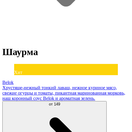
Шаурма
Хит
Belok
Хрустяще-нежный тонкий лаваш, нежное куриное мясо,
свежие огурцы и томаты, пикантная маринованная морковь,
наш коронный соус Belok и ароматная зелень.
от
149