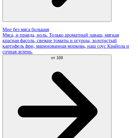
Мне без мяса большая
Мяса, и правда, ноль. Только ароматный лаваш, мягкая
красная фасоль, свежие томаты и огурцы, золотистый
картофель фри, маринованная морковь, наш соус Крайола и
сочная зелень.
от
169