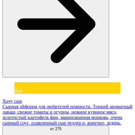
Хит
Хочу сыр
Сырная эйфория для любителей нежности. Тонкий ароматный
лаваш, свежие томаты и огурцы, нежное куриное мясо,
золотистый картофель фри, маринованная морковь, очень
сырный соус, плавленный сыр чеддер и, конечно, зелень.
от
275