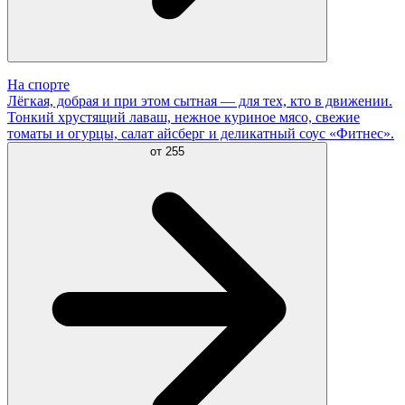
На спорте
Лёгкая, добрая и при этом сытная — для тех, кто в движении.
Тонкий хрустящий лаваш, нежное куриное мясо, свежие
томаты и огурцы, салат айсберг и деликатный соус «Фитнес».
от
255