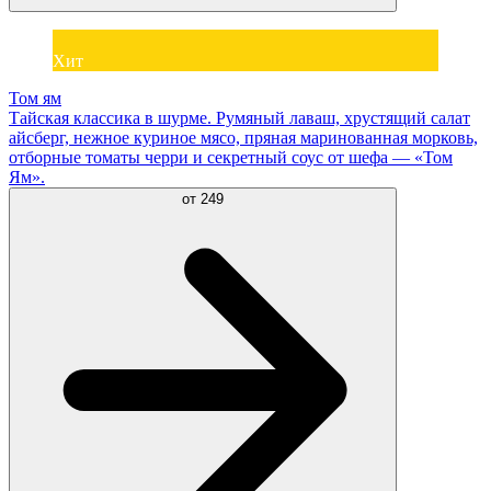
Хит
Том ям
Тайская классика в шурме. Румяный лаваш, хрустящий салат
айсберг, нежное куриное мясо, пряная маринованная морковь,
отборные томаты черри и секретный соус от шефа — «Том
Ям».
от
249