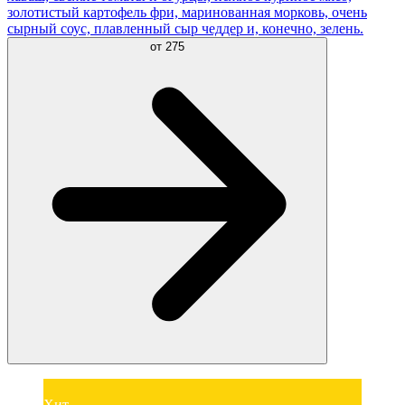
золотистый картофель фри, маринованная морковь, очень
сырный соус, плавленный сыр чеддер и, конечно, зелень.
от
275
Хит