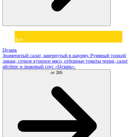
Хит
Цезарь
Знаменитый салат, завернутый в шаурму. Румяный тонкий
лаваш, сочное куриное мясо, отборные томаты черри, салат
айсберг и знаковый соус «Цезарь».
от
265