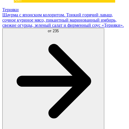
Терияки
Шаурма с японским колоритом. Тонкий горячий лаваш,
сочное куриное мясо, пикантный маринованный имбирь,
свежие огурцы, зеленый салат и фирменный соус «Терияки».
от
235