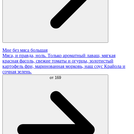
Мне без мяса большая
Мяса, и правда, ноль. Только ароматный лаваш, мягкая
красная фасоль, свежие томаты и огурцы, золотистый
картофель фри, маринованная морковь, наш соус Крайола и
сочная зелень.
от
169