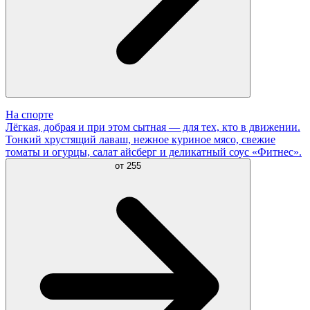
На спорте
Лёгкая, добрая и при этом сытная — для тех, кто в движении.
Тонкий хрустящий лаваш, нежное куриное мясо, свежие
томаты и огурцы, салат айсберг и деликатный соус «Фитнес».
от
255