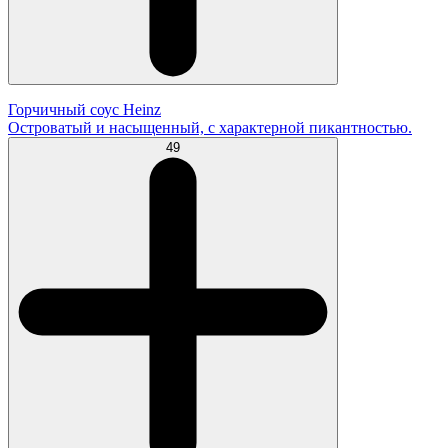
Горчичный соус Heinz
Островатый и насыщенный, с характерной пикантностью.
49