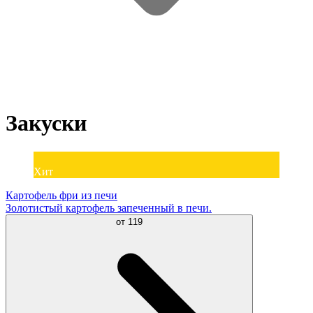
Закуски
Хит
Картофель фри из печи
Золотистый картофель запеченный в печи.
от
119