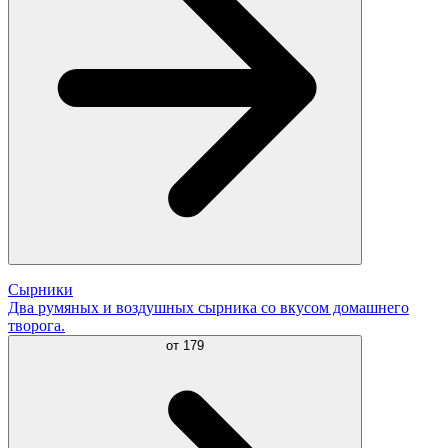
Сырники
Два румяных и воздушных сырника со вкусом домашнего
творога.
от
179