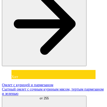
Хит
Омлет с курицей и пармезаном
Сытный омлет с сочным куриным мясом, тертым пармезаном
и зеленью
от
255