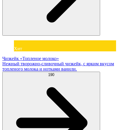
Хит
Чизкейк «Топленое молоко»
Нежный творожно-сливочный чизкейк, с ярким вкусом
топленого молока и нотками ванили.
190