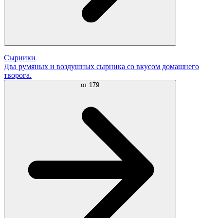
Сырники
Два румяных и воздушных сырника со вкусом домашнего
творога.
от
179