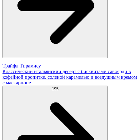
Трайфл Тирамису
Классический итальянский десерт с бисквитами савоярди в
кофейной пропитке, соленой карамелью и воздушным кремом
с маскарпоне.
195