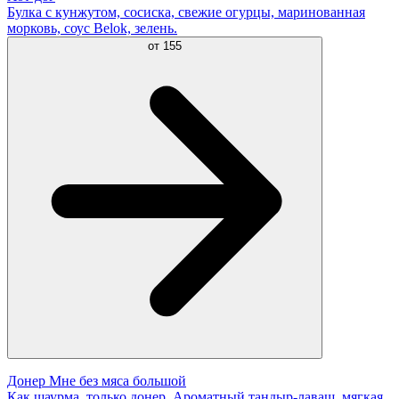
Булка с кунжутом, сосиска, свежие огурцы, маринованная
морковь, соус Belok, зелень.
от
155
Донер Мне без мяса большой
Как шаурма, только донер. Ароматный тандыр-лаваш, мягкая