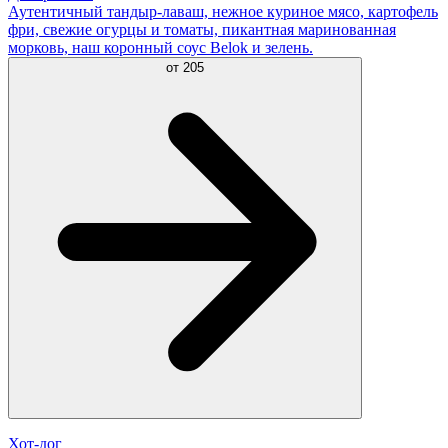
Аутентичный тандыр-лаваш, нежное куриное мясо, картофель
фри, свежие огурцы и томаты, пикантная маринованная
морковь, наш коронный соус Belok и зелень.
от
205
Хот-дог