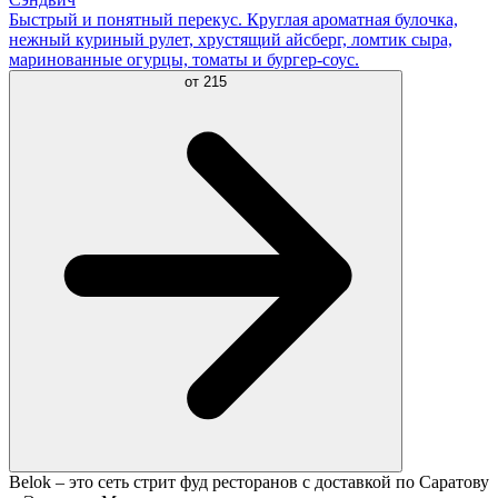
Быстрый и понятный перекус. Круглая ароматная булочка,
нежный куриный рулет, хрустящий айсберг, ломтик сыра,
маринованные огурцы, томаты и бургер-соус.
от
215
Belok – это сеть стрит фуд ресторанов с доставкой по Саратову