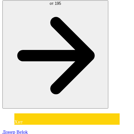
от
195
Хит
Донер Belok