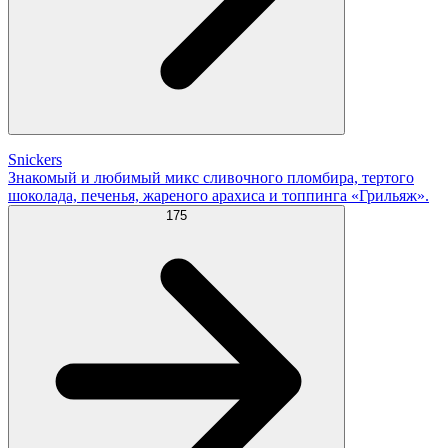
Snickers
Знакомый и любимый микс сливочного пломбира, тертого
шоколада, печенья, жареного арахиса и топпинга «Грильяж».
175