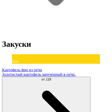
Закуски
Хит
Картофель фри из печи
Золотистый картофель запеченный в печи.
от
119