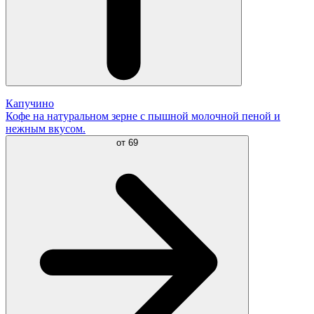
Капучино
Кофе на натуральном зерне с пышной молочной пеной и
нежным вкусом.
от
69