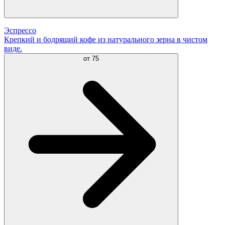
Эспрессо
Крепкий и бодрящий кофе из натурального зерна в чистом
виде.
от
75