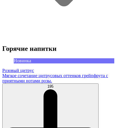
Горячие напитки
Новинка
Розовый цитрус
Мягкое сочетание цитрусовых оттенков грейпфрута с
приятными нотами розы.
195