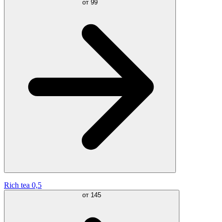
от
99
Rich tea 0,5
от
145