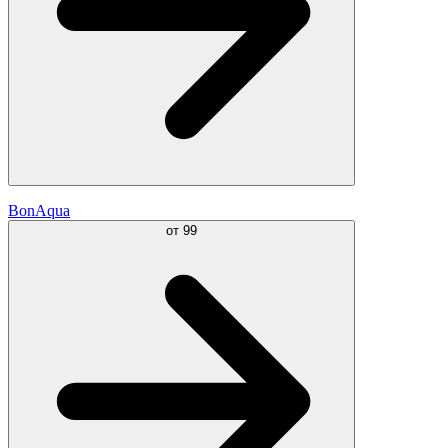
BonAqua
от
99