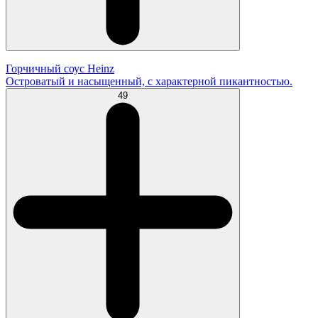
Горчичный соус Heinz
Островатый и насыщенный, с характерной пикантностью.
49