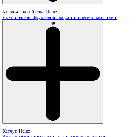
Кисло-сладкий соус Heinz
Яркий баланс фруктовой сладости и лёгкой кислинки.
49
Кетчуп Heinz
Классический томатный вкус с лёгкой сладостью.