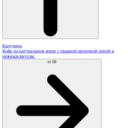
Капучино
Кофе на натуральном зерне с пышной молочной пеной и
нежным вкусом.
от
69