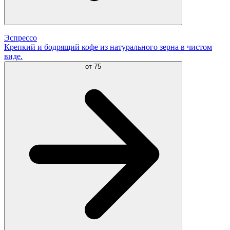
Эспрессо
Крепкий и бодрящий кофе из натурального зерна в чистом
виде.
от
75