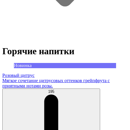
Горячие напитки
Новинка
Розовый цитрус
Мягкое сочетание цитрусовых оттенков грейпфрута с
приятными нотами розы.
195