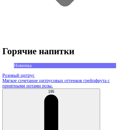
Горячие напитки
Новинка
Розовый цитрус
Мягкое сочетание цитрусовых оттенков грейпфрута с
приятными нотами розы.
195