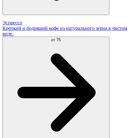
Эспрессо
Крепкий и бодрящий кофе из натурального зерна в чистом
виде.
от
75