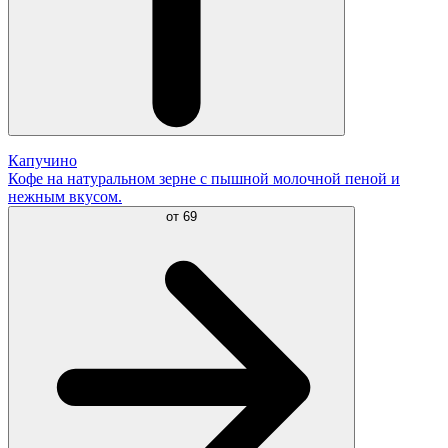
Капучино
Кофе на натуральном зерне с пышной молочной пеной и
нежным вкусом.
от
69