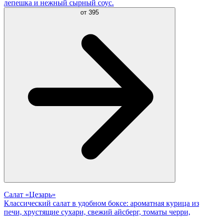
лепешка и нежный сырный соус.
от
395
Салат «Цезарь»
Классический салат в удобном боксе: ароматная курица из
печи, хрустящие сухари, свежий айсберг, томаты черри,