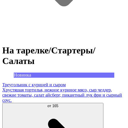
На тарелке/Стартеры/
Салаты
Новинка
Треугольник с курицей и сыром
Хрустящая тортилья, нежное куриное мясо, сыр чеддер,
свежие томаты, салат айсберг, пикантный лук фри и сырный
соус.
от
165