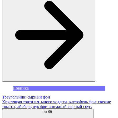
Новинка
Треугольник: сырный фри
Хрустящая тортилья, много чеддера, картофель фри, свежие
томаты, айсберг, лук фри и нежный сырный соус.
от
99