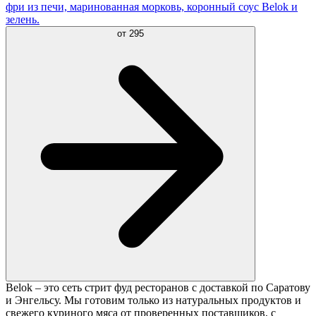
фри из печи, маринованная морковь, коронный соус Belok и
зелень.
от
295
Belok – это сеть стрит фуд ресторанов с доставкой по Саратову
и Энгельсу. Мы готовим только из натуральных продуктов и
свежего куриного мяса от проверенных поставщиков, с