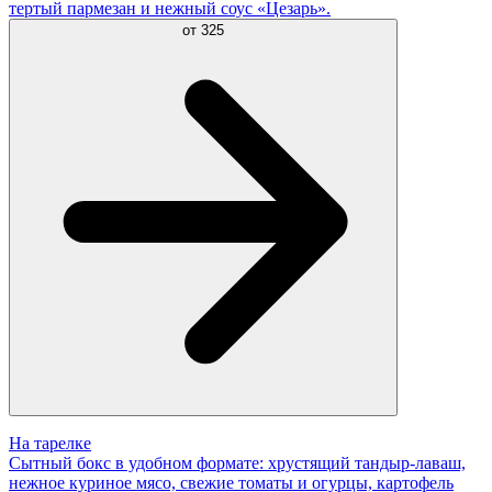
тертый пармезан и нежный соус «Цезарь».
от
325
На тарелке
Сытный бокс в удобном формате: хрустящий тандыр-лаваш,
нежное куриное мясо, свежие томаты и огурцы, картофель