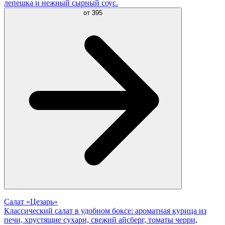
лепешка и нежный сырный соус.
от
395
Салат «Цезарь»
Классический салат в удобном боксе: ароматная курица из
печи, хрустящие сухари, свежий айсберг, томаты черри,