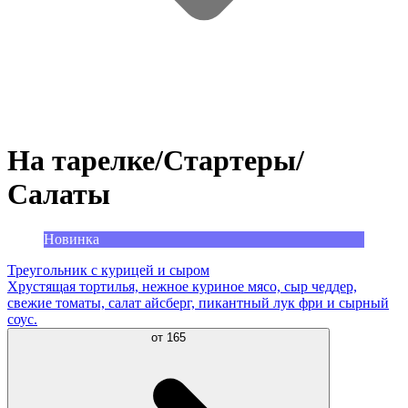
На тарелке/Стартеры/
Салаты
Новинка
Треугольник с курицей и сыром
Хрустящая тортилья, нежное куриное мясо, сыр чеддер,
свежие томаты, салат айсберг, пикантный лук фри и сырный
соус.
от
165