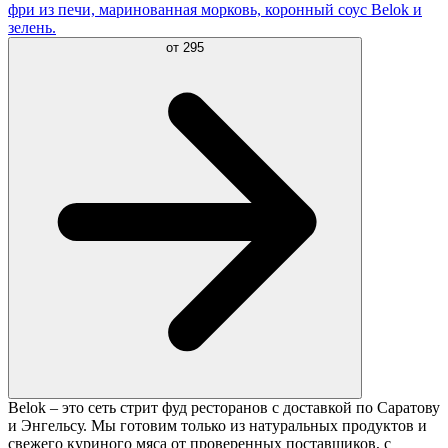
фри из печи, маринованная морковь, коронный соус Belok и
зелень.
от
295
Belok – это сеть стрит фуд ресторанов с доставкой по Саратову
и Энгельсу. Мы готовим только из натуральных продуктов и
свежего куриного мяса от проверенных поставщиков, с