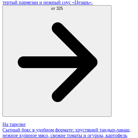
тертый пармезан и нежный соус «Цезарь».
от
325
На тарелке
Сытный бокс в удобном формате: хрустящий тандыр-лаваш,
нежное куриное мясо, свежие томаты и огурцы, картофель