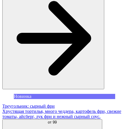
Новинка
Треугольник: сырный фри
Хрустящая тортилья, много чеддера, картофель фри, свежие
томаты, айсберг, лук фри и нежный сырный соус.
от
99