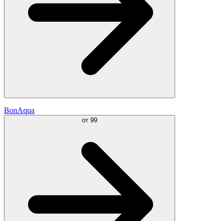
BonAqua
от
99