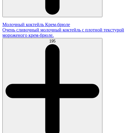
Молочный коктейль Крем-брюле
Очень сливочный молочный коктейль с плотной текстурой
мороженого крем-брюле.
195