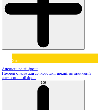
Хит
Апельсиновый фреш
Прямой отжим для сочного дня: яркий, витаминный
апельсиновый фреш
199