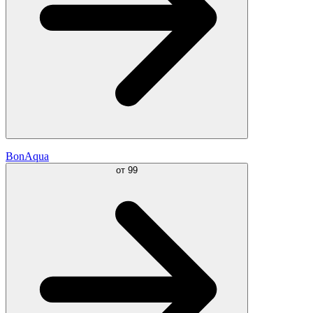
BonAqua
от
99