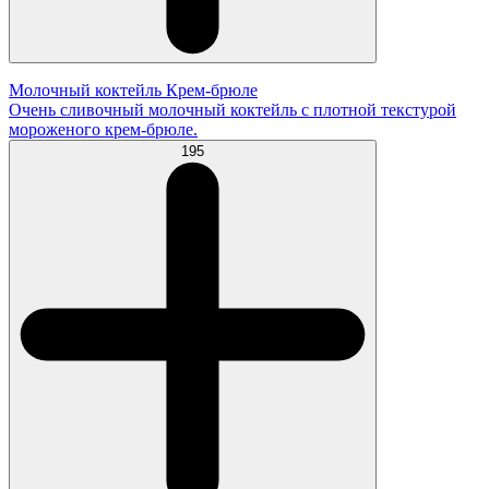
Молочный коктейль Крем-брюле
Очень сливочный молочный коктейль с плотной текстурой
мороженого крем-брюле.
195