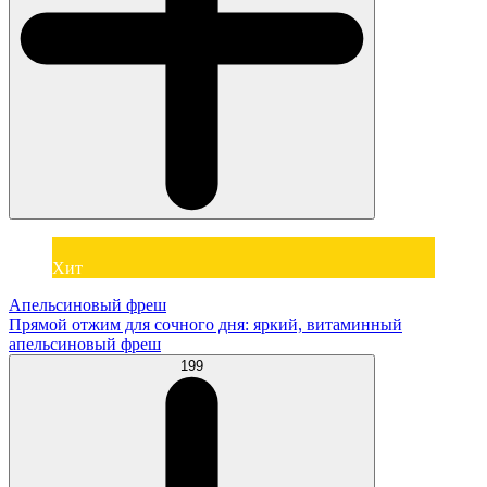
Хит
Апельсиновый фреш
Прямой отжим для сочного дня: яркий, витаминный
апельсиновый фреш
199