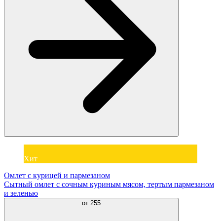
Хит
Омлет с курицей и пармезаном
Сытный омлет с сочным куриным мясом, тертым пармезаном
и зеленью
от
255