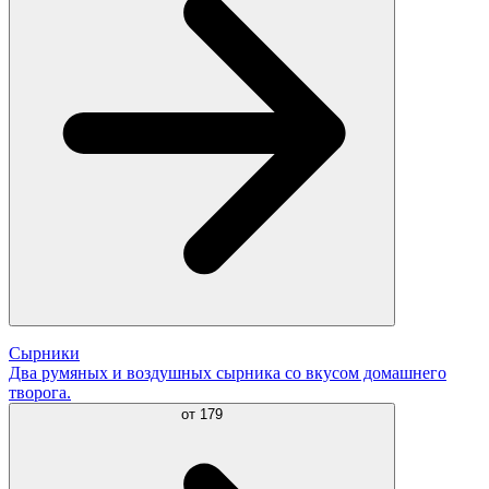
Сырники
Два румяных и воздушных сырника со вкусом домашнего
творога.
от
179