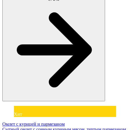
Хит
Омлет с курицей и пармезаном
Сытный омлет с сочным куриным мясом, тертым пармезаном