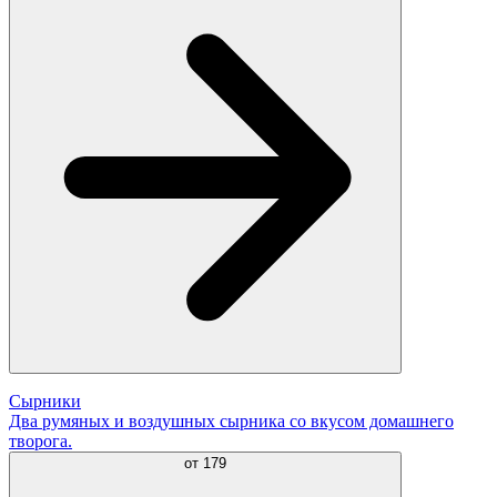
Сырники
Два румяных и воздушных сырника со вкусом домашнего
творога.
от
179