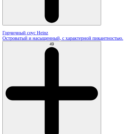
Горчичный соус Heinz
Островатый и насыщенный, с характерной пикантностью.
49