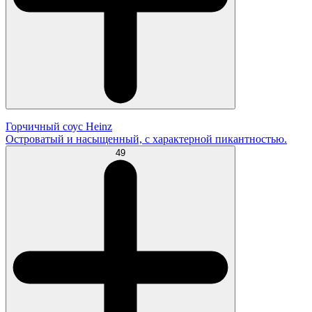
Горчичный соус Heinz
Островатый и насыщенный, с характерной пикантностью.
49