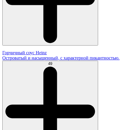
Горчичный соус Heinz
Островатый и насыщенный, с характерной пикантностью.
49