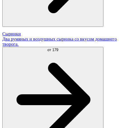
Сырники
Два румяных и воздушных сырника со вкусом домашнего
творога.
от
179