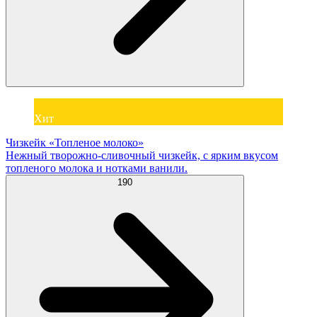
Хит
Чизкейк «Топленое молоко»
Нежный творожно-сливочный чизкейк, с ярким вкусом
топленого молока и нотками ванили.
190