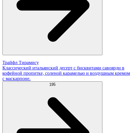
Трайфл Тирамису
Классический итальянский десерт с бисквитами савоярди в
кофейной пропитке, соленой карамелью и воздушным кремом
с маскарпоне.
195