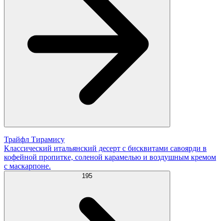
Трайфл Тирамису
Классический итальянский десерт с бисквитами савоярди в
кофейной пропитке, соленой карамелью и воздушным кремом
с маскарпоне.
195