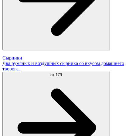
Сырники
Два румяных и воздушных сырника со вкусом домашнего
творога.
от
179