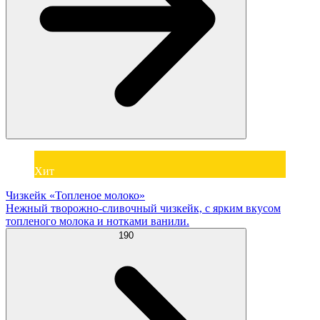
Хит
Чизкейк «Топленое молоко»
Нежный творожно-сливочный чизкейк, с ярким вкусом
топленого молока и нотками ванили.
190