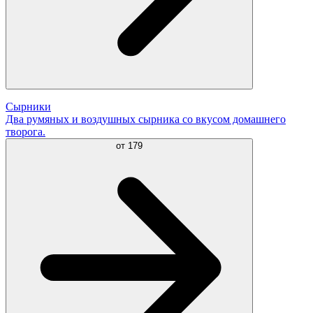
Сырники
Два румяных и воздушных сырника со вкусом домашнего
творога.
от
179