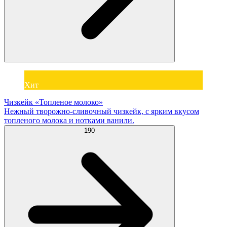
Хит
Чизкейк «Топленое молоко»
Нежный творожно-сливочный чизкейк, с ярким вкусом
топленого молока и нотками ванили.
190