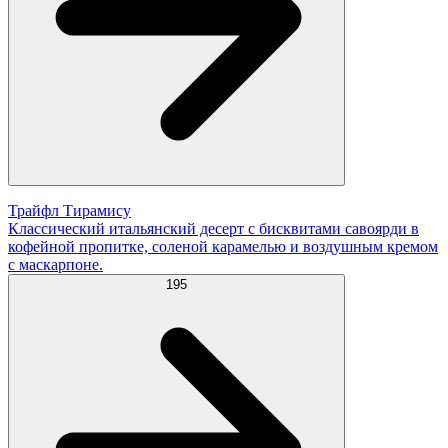
Трайфл Тирамису
Классический итальянский десерт с бисквитами савоярди в
кофейной пропитке, соленой карамелью и воздушным кремом
с маскарпоне.
195