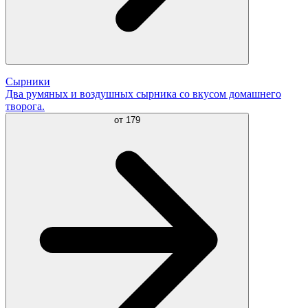
Сырники
Два румяных и воздушных сырника со вкусом домашнего
творога.
от
179