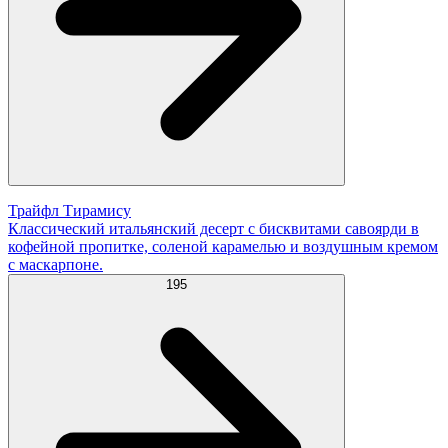
Трайфл Тирамису
Классический итальянский десерт с бисквитами савоярди в
кофейной пропитке, соленой карамелью и воздушным кремом
с маскарпоне.
195